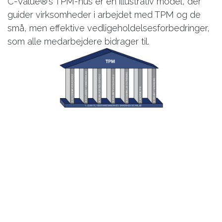
C-Value®’s TPM-hus er en illustrativ model, der
guider virksomheder i arbejdet med TPM og de
små, men effektive vedligeholdelsesforbedringer,
som alle medarbejdere bidrager til.