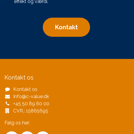
effekt og værdi.
K​​​​ontakt
Kontakt os
Kontakt os
Info@c-value.dk
+45 50 89 60 00
CVR.: 15865695
Følg os her: